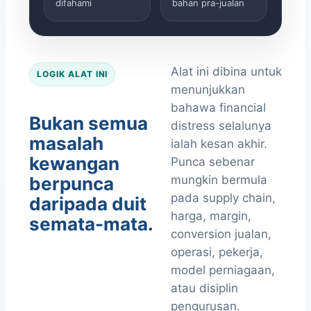
difahami
bahan pra-jualan
Alat ini dibina untuk
LOGIK ALAT INI
menunjukkan
bahawa financial
Bukan semua
distress selalunya
masalah
ialah kesan akhir.
kewangan
Punca sebenar
berpunca
mungkin bermula
pada supply chain,
daripada duit
harga, margin,
semata-mata.
conversion jualan,
operasi, pekerja,
model perniagaan,
atau disiplin
pengurusan.