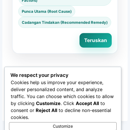
Factors)
Punca Utama (Root Cause)
Cadangan Tindakan (Recommended Remedy)
Teruskan
We respect your privacy
Demo HTML ini dibina sebagai contoh website-ready.
Cookies help us improve your experience,
Ia boleh dijadikan landing demo, bahan
deliver personalized content, and analyze
pembentangan, atau asas untuk versi interaktif yang
lebih lengkap.
traffic. You can choose which cookies to allow
by clicking
Customize
. Click
Accept All
to
consent or
Reject All
to decline non-essential
cookies.
Customize