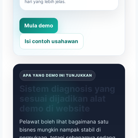
hari yang lebih jelas.
Mula demo
Isi contoh usahawan
APA YANG DEMO INI TUNJUKKAN
Sistem diagnosis yang
sesuai dijadikan alat
demo di website
Pelawat boleh lihat bagaimana satu
bisnes mungkin nampak stabil di
permukaan, tetapi sebenarnya sedang